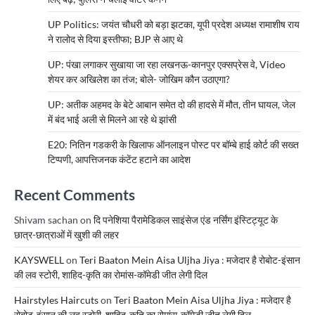
UP Politics: जयंत चौधरी को बड़ा झटका, यूपी प्रदेश अध्यक्ष रामाशीष राय
ने रालोद से दिया इस्तीफा; BJP से आए थे
UP: पंखा लगाकर सुखाया जा रहा लखनऊ-कानपुर एक्सप्रेस वे, Video
शेयर कर अखिलेश का तंज; बोले- जोखिम कौन उठाएगा?
UP: अतीक अहमद के बेटे आबान समेत दो की हादसे में मौत, तीन घायल, जेल
में बंद भाई अली से मिलने आ रहे थे झांसी
E20: नितिन गडकरी के खिलाफ ऑनलाइन पोस्ट पर बॉम्बे हाई कोर्ट की सख्त
टिप्पणी, आपत्तिजनक कंटेंट हटाने का आदेश
Recent Comments
Shivam sachan
on
दि पनेशिया पैरामेडिकल साइंसेज एंड नर्सिंग इंस्टिट्यूट के
छात्र-छात्राओं में खुशी की लहर
KAYSWELL
on
Teri Baaton Mein Aisa Uljha Jiya : मजेदार है रोबोट-इंसान
की लव स्टोरी, शाहिद-कृति का रोमांस-कॉमेडी जीत लेगी दिल
Hairstyles Haircuts
on
Teri Baaton Mein Aisa Uljha Jiya : मजेदार है
रोबोट-इंसान की लव स्टोरी, शाहिद-कृति का रोमांस-कॉमेडी जीत लेगी दिल