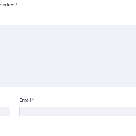
e marked
*
Email
*