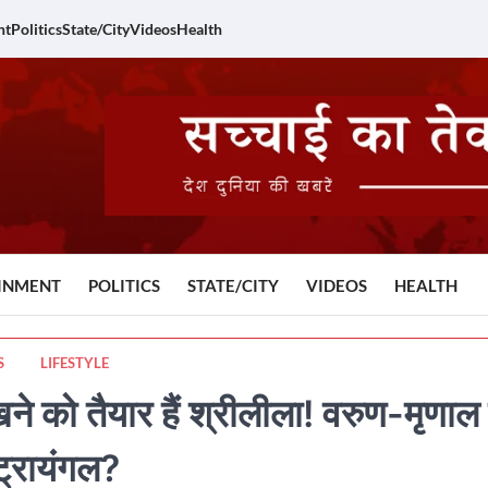
nt
Politics
State/City
Videos
Health
INMENT
POLITICS
STATE/CITY
VIDEOS
HEALTH
S
LIFESTYLE
े को तैयार हैं श्रीलीला! वरुण-मृणाल 
ट्रायंगल?