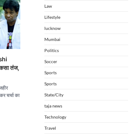
Law
Lifestyle
lucknow
Mumbai
Politics
shi
Soccer
कसा तंज,
Sports
Sports
 जहीर
State/City
र चर्चा का
taja news
Technology
Travel