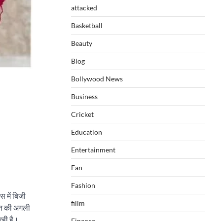
attacked
Basketball
Beauty
Blog
Bollywood News
Business
Cricket
Education
Entertainment
Fan
Fashion
स में बिजी
fillm
धवन की अगली
रही है।
Finance