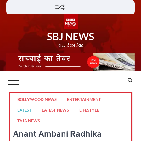
Skip
Lifestyle
About
Contact
to
content
SBJ NEWS
सच्चाई का तेवर
BOLLYWOOD NEWS
ENTERTAINMENT
LATEST
LATEST NEWS
LIFESTYLE
TAJA NEWS
Anant Ambani Radhika