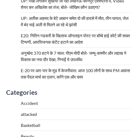
UP: पंखा लगाकर सुखाया जा रहा लखनऊ-कानपुर एक्सप्रेस वे, Video
शेयर कर अखिलेश का तंज; बोले- जोखिम कौन उठाएगा?
UP: अतीक अहमद के बेटे आबान समेत दो की हादसे में मौत, तीन घायल, जेल
में बंद भाई अली से मिलने आ रहे थे झांसी
E20: नितिन गडकरी के खिलाफ ऑनलाइन पोस्ट पर बॉम्बे हाई कोर्ट की सख्त
टिप्पणी, आपत्तिजनक कंटेंट हटाने का आदेश
अनुच्छेद 370 हटने के 7 साल: पीएम मोदी बोले- जम्मू-कश्मीर और लद्दाख ने
विकास का नया दौर देखा; गिनाईं ये उपलब्धि
E-20 पर आर-पार के मूड में केजरीवाल: आज 100 लोगों के साथ PM आवास
तक पैदल मार्च का एलान, करेंगे एक और काम
Categories
Accident
attacked
Basketball
Beauty