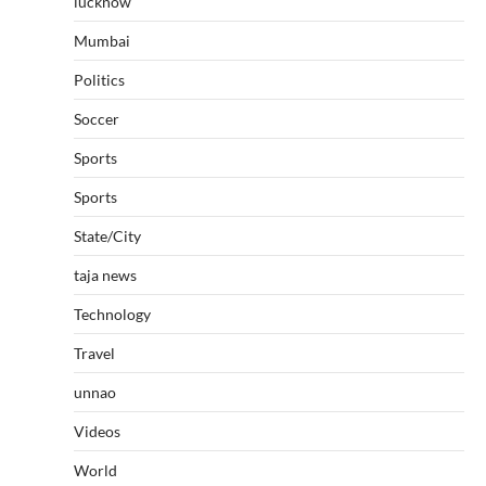
lucknow
Mumbai
Politics
Soccer
Sports
Sports
State/City
taja news
Technology
Travel
unnao
Videos
World