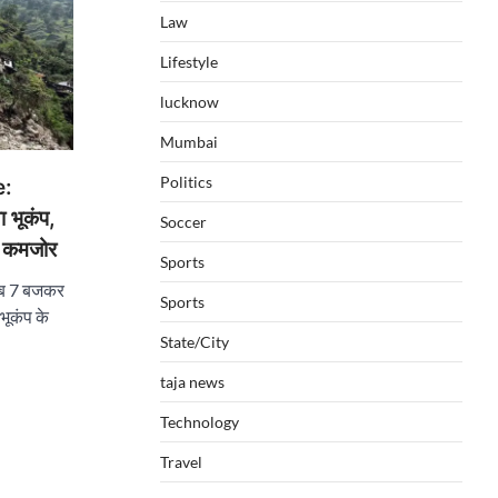
Law
Lifestyle
lucknow
Mumbai
Politics
e:
ा भूकंप,
Soccer
आ कमजोर
Sports
ीब 7 बजकर
Sports
भूकंप के
State/City
taja news
Technology
Travel