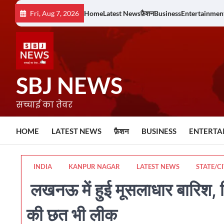
Skip
Fri, Aug 7, 2026
Home
Latest News
फ़ैशन
Business
Entertainmen
to
content
SBJ NEWS
सच्चाई का तेवर
HOME
LATEST NEWS
फ़ैशन
BUSINESS
ENTERTA
INDIA
KANPUR NAGAR
LATEST NEWS
STATE/C
लखनऊ में हुई मूसलाधार बारिश, 
की छत भी लीक