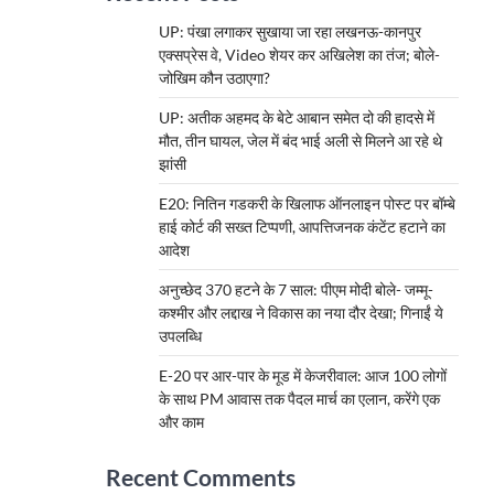
UP: पंखा लगाकर सुखाया जा रहा लखनऊ-कानपुर
एक्सप्रेस वे, Video शेयर कर अखिलेश का तंज; बोले-
जोखिम कौन उठाएगा?
UP: अतीक अहमद के बेटे आबान समेत दो की हादसे में
मौत, तीन घायल, जेल में बंद भाई अली से मिलने आ रहे थे
झांसी
E20: नितिन गडकरी के खिलाफ ऑनलाइन पोस्ट पर बॉम्बे
हाई कोर्ट की सख्त टिप्पणी, आपत्तिजनक कंटेंट हटाने का
आदेश
अनुच्छेद 370 हटने के 7 साल: पीएम मोदी बोले- जम्मू-
कश्मीर और लद्दाख ने विकास का नया दौर देखा; गिनाईं ये
उपलब्धि
E-20 पर आर-पार के मूड में केजरीवाल: आज 100 लोगों
के साथ PM आवास तक पैदल मार्च का एलान, करेंगे एक
और काम
Recent Comments