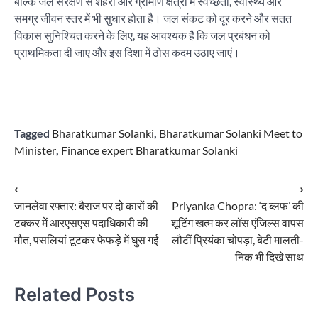
बल्कि जल संरक्षण से शहरी और ग्रामीण क्षेत्रों में स्वच्छता, स्वास्थ्य और
समग्र जीवन स्तर में भी सुधार होता है। जल संकट को दूर करने और सतत
विकास सुनिश्चित करने के लिए, यह आवश्यक है कि जल प्रबंधन को
प्राथमिकता दी जाए और इस दिशा में ठोस कदम उठाए जाएं।
Tagged
Bharatkumar Solanki
,
Bharatkumar Solanki Meet to
Minister
,
Finance expert Bharatkumar Solanki
Post
⟵
⟶
जानलेवा रफ्तार: बैराज पर दो कारों की
Priyanka Chopra: ‘द ब्लफ’ की
navigation
टक्कर में आरएसएस पदाधिकारी की
शूटिंग खत्म कर लॉस एंजिल्स वापस
मौत, पसलियां टूटकर फेफड़े में घुस गईं
लौटीं प्रियंका चोपड़ा, बेटी मालती-
निक भी दिखे साथ
Related Posts