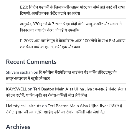
E20: नितिन गडकरी के खिलाफ ऑनलाइन पोस्ट पर बॉम्बे हाई कोर्ट की सख्त
टिप्पणी, आपत्तिजनक कंटेंट हटाने का आदेश
अनुच्छेद 370 हटने के 7 साल: पीएम मोदी बोले- जम्मू-कश्मीर और लद्दाख ने
विकास का नया दौर देखा; गिनाईं ये उपलब्धि
E-20 पर आर-पार के मूड में केजरीवाल: आज 100 लोगों के साथ PM आवास
तक पैदल मार्च का एलान, करेंगे एक और काम
Recent Comments
Shivam sachan
on
दि पनेशिया पैरामेडिकल साइंसेज एंड नर्सिंग इंस्टिट्यूट के
छात्र-छात्राओं में खुशी की लहर
KAYSWELL
on
Teri Baaton Mein Aisa Uljha Jiya : मजेदार है रोबोट-इंसान
की लव स्टोरी, शाहिद-कृति का रोमांस-कॉमेडी जीत लेगी दिल
Hairstyles Haircuts
on
Teri Baaton Mein Aisa Uljha Jiya : मजेदार है
रोबोट-इंसान की लव स्टोरी, शाहिद-कृति का रोमांस-कॉमेडी जीत लेगी दिल
Archives