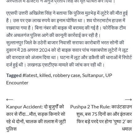
अस्पताल में डॉक्टरों ने अनुज प्रताप सिंह को मृत घोषित कर दिया।
एएसपी उत्तरी अखिलेश सिंह ने बताया कि पुलिस मुठभेड़ में लुटेरे की मौत हुई
है। उस पर एक लाख रुपये का इनाम घोषित था। शव पोस्टमार्टम हाउस में
रखवाया गया है। बिना नंबर की बाइक भी बरामद की गई है। फोरेंसिक टीम
और अचलगंज पुलिस आगे की कानूनी कार्रवाई कर रही है।
सुल्तानपुर जिले के ठठेरी बाजार निवासी सराफा कारोबारी भरत सोनी की
दुकान में 28 अगस्त 2024 को दो बाइक सवार पांच नकाबपोश लुटेरों ने लूट
की वारदात को अंजाम दिया था। घटना में लूट और डकैती की धाराओं में रिपोर्ट
दर्ज हुई थी। लखनऊ एसटीएफ मामले की जांच कर रही थी।
Tagged
#latest
,
killed
,
robbery case
,
Sultanpur
,
UP
Encounter
Post
⟵
⟶
Kanpur Accident: दो बुजुर्गों को
Pushpa 2 The Rule: काउंटडाउन
navigation
कार से रौंदा…मौत, सड़क किनारे सो
शुरू, बस 75 दिनों का और इंतजार
रहे थे दोनों, चालक की तलाश में जुटी
फिर बड़े परदे पर होगा ‘पुष्पा 2’ का
पुलिस
धमाल