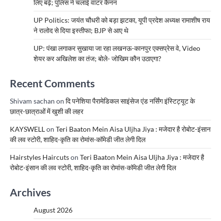
लिए बढ़े; पुलिस ने चलाई वाटर कैनन
UP Politics: जयंत चौधरी को बड़ा झटका, यूपी प्रदेश अध्यक्ष रामाशीष राय
ने रालोद से दिया इस्तीफा; BJP से आए थे
UP: पंखा लगाकर सुखाया जा रहा लखनऊ-कानपुर एक्सप्रेस वे, Video
शेयर कर अखिलेश का तंज; बोले- जोखिम कौन उठाएगा?
Recent Comments
Shivam sachan
on
दि पनेशिया पैरामेडिकल साइंसेज एंड नर्सिंग इंस्टिट्यूट के
छात्र-छात्राओं में खुशी की लहर
KAYSWELL
on
Teri Baaton Mein Aisa Uljha Jiya : मजेदार है रोबोट-इंसान
की लव स्टोरी, शाहिद-कृति का रोमांस-कॉमेडी जीत लेगी दिल
Hairstyles Haircuts
on
Teri Baaton Mein Aisa Uljha Jiya : मजेदार है
रोबोट-इंसान की लव स्टोरी, शाहिद-कृति का रोमांस-कॉमेडी जीत लेगी दिल
Archives
August 2026