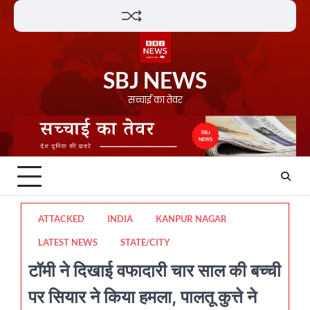
Skip
Lifestyle
About
Contact
to
content
SBJ NEWS
सच्चाई का तेवर
ATTACKED
INDIA
KANPUR NAGAR
LATEST NEWS
STATE/CITY
टॉमी ने दिखाई वफादारी चार साल की बच्ची
पर सियार ने किया हमला, पालतू कुत्ते ने