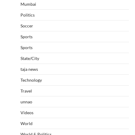
Mumbai
Politics
Soccer
Sports
Sports
State/City
taja news
Technology
Travel
unnao
Videos
World
World & Politics