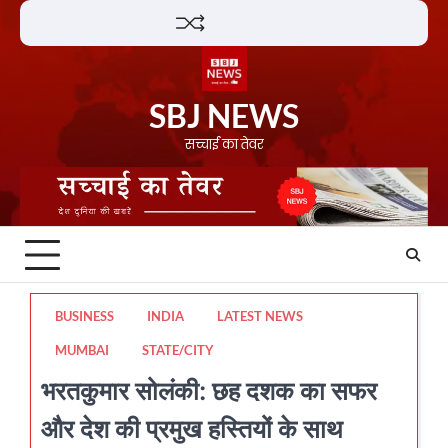
Skip
Lifestyle
About
Contact
to
content
SBJ NEWS
सच्चाई का तेवर
BUSINESS
INDIA
LATEST NEWS
MUMBAI
STATE/CITY
भरतकुमार सोलंकी: छह दशक का सफर
और देश की प्रमुख हस्तियों के साथ