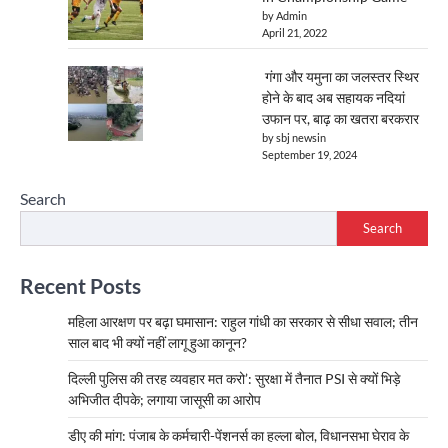
by Admin
April 21, 2022
गंगा और यमुना का जलस्तर स्थिर
होने के बाद अब सहायक नदियां
उफान पर, बाढ़ का खतरा बरकरार
by sbj newsin
September 19, 2024
Search
Search
Recent Posts
महिला आरक्षण पर बढ़ा घमासान: राहुल गांधी का सरकार से सीधा सवाल; तीन
साल बाद भी क्यों नहीं लागू हुआ कानून?
दिल्ली पुलिस की तरह व्यवहार मत करो’: सुरक्षा में तैनात PSI से क्यों भिड़े
अभिजीत दीपके; लगाया जासूसी का आरोप
डीए की मांग: पंजाब के कर्मचारी-पेंशनर्स का हल्ला बोल, विधानसभा घेराव के