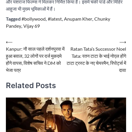
और यशराज फिल्म्स ने मिलकर निर्मित किया है। इसमें चंकी पांडे और मिहिर
आहूजा भी मुख्य भूमिकाओं में हैं।
Tagged
#bollywood
,
#latest
,
Anupam Kher
,
Chunky
Pandey
,
Vijay 69
Post
⟵
⟶
Kanpur: नौ साल पहले दर्शनपुरवा में
Ratan Tata’s Successor Noel
navigation
हुआ बवाल, 32 लोगों पर दर्ज मुकदमे
Tata: रतन टाटा के भाई नोएल होंगे
होंगे वापस, विशेष सचिव ने DM को
टाटा ट्रस्ट के नए चेयरमैन, रिपोर्ट्स में
भेजा पत्र
दावा
Related Posts