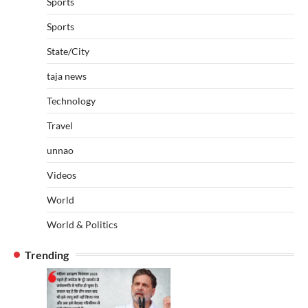
Sports
Sports
State/City
taja news
Technology
Travel
unnao
Videos
World
World & Politics
Trending