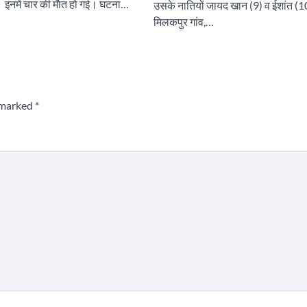
। इनमें चार की माैत हो गई। घटना…
उसके नातियों जायद खान (9) व ईशांत (1
मिलकपुर गांव,…
e marked
*