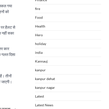
 निकल गया
fire
हनों को
Food
Health
 पर हैलट से
ल नहीं सका
Hero
holiday
ूनर कार
india
ि गलत दिशा
Kannauj
kanpur
है। तीनों
kanpur dehat
की जाएगी।
kanpur nagar
Latest
Latest News
लग सकता
⟶