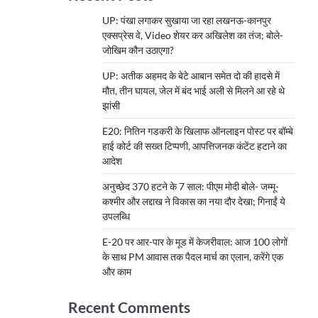
UP: पंखा लगाकर सुखाया जा रहा लखनऊ-कानपुर
एक्सप्रेस वे, Video शेयर कर अखिलेश का तंज; बोले-
जोखिम कौन उठाएगा?
UP: अतीक अहमद के बेटे आबान समेत दो की हादसे में
मौत, तीन घायल, जेल में बंद भाई अली से मिलने आ रहे थे
झांसी
E20: नितिन गडकरी के खिलाफ ऑनलाइन पोस्ट पर बॉम्बे
हाई कोर्ट की सख्त टिप्पणी, आपत्तिजनक कंटेंट हटाने का
आदेश
अनुच्छेद 370 हटने के 7 साल: पीएम मोदी बोले- जम्मू-
कश्मीर और लद्दाख ने विकास का नया दौर देखा; गिनाईं ये
उपलब्धि
E-20 पर आर-पार के मूड में केजरीवाल: आज 100 लोगों
के साथ PM आवास तक पैदल मार्च का एलान, करेंगे एक
और काम
Recent Comments