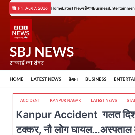
Skip
Fri, Aug 7, 2026
Home
Latest News
फ़ैशन
Business
Entertainmen
to
content
SBJ NEWS
सच्चाई का तेवर
HOME
LATEST NEWS
फ़ैशन
BUSINESS
ENTERTA
ACCIDENT
KANPUR NAGAR
LATEST NEWS
STA
Kanpur Accident गलत दिशा में घ
टक्कर, नौ लोग घायल…अस्पताल में