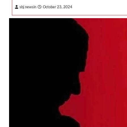
sbj newsin
October 23, 2024