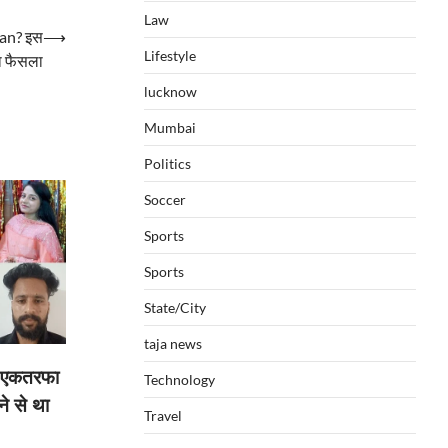
Law
han? इस
⟶
Lifestyle
ा फैसला
lucknow
Mumbai
Politics
Soccer
Sports
Sports
State/City
taja news
ल: एकतरफा
Technology
ने से था
Travel