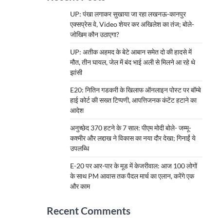
UP: पंखा लगाकर सुखाया जा रहा लखनऊ-कानपुर
एक्सप्रेस वे, Video शेयर कर अखिलेश का तंज; बोले-
जोखिम कौन उठाएगा?
UP: अतीक अहमद के बेटे आबान समेत दो की हादसे में
मौत, तीन घायल, जेल में बंद भाई अली से मिलने आ रहे थे
झांसी
E20: नितिन गडकरी के खिलाफ ऑनलाइन पोस्ट पर बॉम्बे
हाई कोर्ट की सख्त टिप्पणी, आपत्तिजनक कंटेंट हटाने का
आदेश
अनुच्छेद 370 हटने के 7 साल: पीएम मोदी बोले- जम्मू-
कश्मीर और लद्दाख ने विकास का नया दौर देखा; गिनाईं ये
उपलब्धि
E-20 पर आर-पार के मूड में केजरीवाल: आज 100 लोगों
के साथ PM आवास तक पैदल मार्च का एलान, करेंगे एक
और काम
Recent Comments