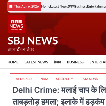
Skip
Thu, Aug 6, 2026
Home
Latest News
फ़ैशन
Business
Entertainme
to
content
SBJ NEWS
सच्चाई का तेवर
HOME
LATEST NEWS
फ़ैशन
BUSINESS
ENTERTA
ATTACKED
INDIA
STATE/CITY
TAJA NEWS
Delhi Crime: मलाई चाप के लिए र
ताबड़तोड़ हमला; इलाके में हड़कंप