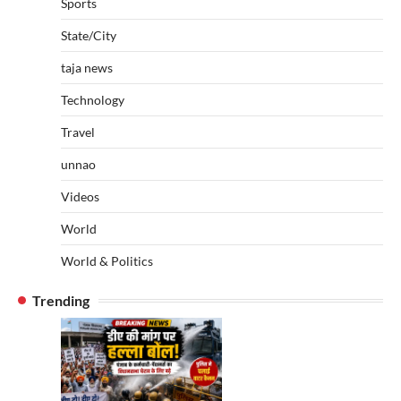
Sports
State/City
taja news
Technology
Travel
unnao
Videos
World
World & Politics
Trending