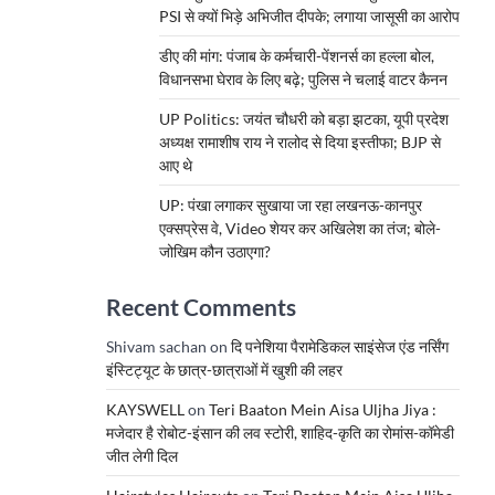
PSI से क्यों भिड़े अभिजीत दीपके; लगाया जासूसी का आरोप
डीए की मांग: पंजाब के कर्मचारी-पेंशनर्स का हल्ला बोल,
विधानसभा घेराव के लिए बढ़े; पुलिस ने चलाई वाटर कैनन
UP Politics: जयंत चौधरी को बड़ा झटका, यूपी प्रदेश
अध्यक्ष रामाशीष राय ने रालोद से दिया इस्तीफा; BJP से
आए थे
UP: पंखा लगाकर सुखाया जा रहा लखनऊ-कानपुर
एक्सप्रेस वे, Video शेयर कर अखिलेश का तंज; बोले-
जोखिम कौन उठाएगा?
Recent Comments
Shivam sachan
on
दि पनेशिया पैरामेडिकल साइंसेज एंड नर्सिंग
इंस्टिट्यूट के छात्र-छात्राओं में खुशी की लहर
KAYSWELL
on
Teri Baaton Mein Aisa Uljha Jiya :
मजेदार है रोबोट-इंसान की लव स्टोरी, शाहिद-कृति का रोमांस-कॉमेडी
जीत लेगी दिल