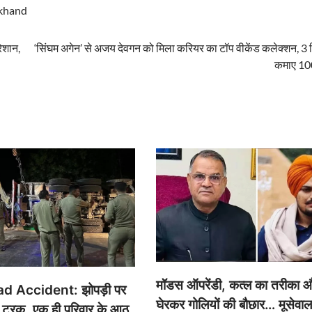
khand
ेशान,
‘सिंघम अगेन’ से अजय देवगन को मिला करियर का टॉप वीकेंड कलेक्शन, 3 दि
कमाए 10
मॉडस ऑपरेंडी, कत्ल का तरीका औ
d Accident: झोपड़ी पर
घेरकर गोलियों की बौछार… मूसेवा
ा ट्रक, एक ही परिवार के आठ