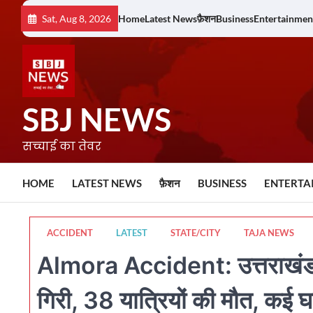
Skip
Sat, Aug 8, 2026
Home
Latest News
फ़ैशन
Business
Entertainmen
to
content
SBJ NEWS
सच्चाई का तेवर
HOME
LATEST NEWS
फ़ैशन
BUSINESS
ENTERTA
ACCIDENT
LATEST
STATE/CITY
TAJA NEWS
Almora Accident: उत्तराखंड में 
गिरी, 38 यात्रियों की मौत, कई 