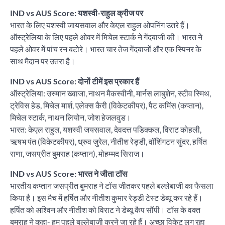
IND vs AUS Score: यशस्वी-राहुल क्रीज पर
भारत के लिए यशस्वी जायसवाल और केएल राहुल ओपनिंग उतरे हैं।
ऑस्ट्रेलिया के लिए पहले ओवर में मिचेल स्टार्क ने गेंदबाजी की। भारत ने
पहले ओवर में पांच रन बटोरे। भारत चार तेज गेंदबाजों और एक स्पिनर के
साथ मैदान पर उतरा है।
IND vs AUS Score: दोनों टीमें इस प्रकार हैं
ऑस्ट्रेलिया: उस्मान ख्वाजा, नाथन मैकस्वीनी, मार्नस लाबुशेन, स्टीव स्मिथ,
ट्रेविस हेड, मिचेल मार्श, एलेक्स कैरी (विकेटकीपर), पैट कमिंस (कप्तान),
मिचेल स्टार्क, नाथन लियोन, जोश हेजलवुड।
भारत: केएल राहुल, यशस्वी जयसवाल, देवदत्त पडिक्कल, विराट कोहली,
ऋषभ पंत (विकेटकीपर), ध्रुव जुरेल, नीतीश रेड्डी, वॉशिंगटन सुंदर, हर्षित
राणा, जसप्रीत बुमराह (कप्तान), मोहम्मद सिराज।
IND vs AUS Score: भारत ने जीता टॉस
भारतीय कप्तान जसप्रीत बुमराह ने टॉस जीतकर पहले बल्लेबाजी का फैसला
किया है। इस मैच में हर्षित और नीतीश कुमार रेड्डी टेस्ट डेब्यू कर रहे हैं।
हर्षित को अश्विन और नीतीश को विराट ने डेब्यू कैप सौंपी। टॉस के वक्त
बुमराह ने कहा- हम पहले बल्लेबाजी करने जा रहे हैं। अच्छा विकेट लग रहा