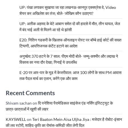
UP: पंखा लगाकर सुखाया जा रहा लखनऊ-कानपुर एक्सप्रेस वे, Video
शेयर कर अखिलेश का तंज; बोले- जोखिम कौन उठाएगा?
UP: अतीक अहमद के बेटे आबान समेत दो की हादसे में मौत, तीन घायल, जेल
में बंद भाई अली से मिलने आ रहे थे झांसी
E20: नितिन गडकरी के खिलाफ ऑनलाइन पोस्ट पर बॉम्बे हाई कोर्ट की सख्त
टिप्पणी, आपत्तिजनक कंटेंट हटाने का आदेश
अनुच्छेद 370 हटने के 7 साल: पीएम मोदी बोले- जम्मू-कश्मीर और लद्दाख ने
विकास का नया दौर देखा; गिनाईं ये उपलब्धि
E-20 पर आर-पार के मूड में केजरीवाल: आज 100 लोगों के साथ PM आवास
तक पैदल मार्च का एलान, करेंगे एक और काम
Recent Comments
Shivam sachan
on
दि पनेशिया पैरामेडिकल साइंसेज एंड नर्सिंग इंस्टिट्यूट के
छात्र-छात्राओं में खुशी की लहर
KAYSWELL
on
Teri Baaton Mein Aisa Uljha Jiya : मजेदार है रोबोट-इंसान
की लव स्टोरी, शाहिद-कृति का रोमांस-कॉमेडी जीत लेगी दिल