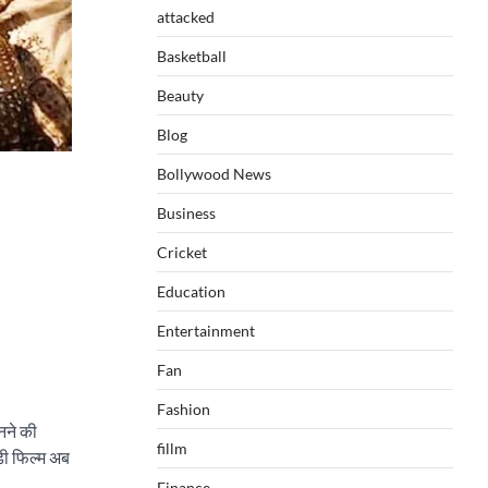
attacked
Basketball
Beauty
Blog
Bollywood News
Business
Cricket
Education
Entertainment
Fan
Fashion
बनने की
fillm
बड़ी फिल्म अब
Finance