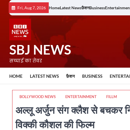
Skip
Fri, Aug 7, 2026
Home
Latest News
फ़ैशन
Business
Entertainmen
to
content
SBJ NEWS
सच्चाई का तेवर
HOME
LATEST NEWS
फ़ैशन
BUSINESS
ENTERTA
BOLLYWOOD NEWS
ENTERTAINMENT
FILLM
अल्लू अर्जुन संग क्लैश से बचकर
विक्की कौशल की फिल्म