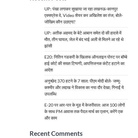
UP: पंखा लगाकर सुखाया जा रहा लखनऊ-कानपुर
एक्सप्रेस वे, Video शेयर कर अखिलेश का तंज; बोले-
जोखिम कौन उठाएगा?
UP: अतीक अहमद के बेटे आबान समेत दो की हादसे में
मौत, तीन घायल, जेल में बंद भाई अली से मिलने आ रहे थे
झांसी
E20: नितिन गडकरी के खिलाफ ऑनलाइन पोस्ट पर बॉम्बे
हाई कोर्ट की सख्त टिप्पणी, आपत्तिजनक कंटेंट हटाने का
आदेश
अनुच्छेद 370 हटने के 7 साल: पीएम मोदी बोले- जम्मू-
कश्मीर और लद्दाख ने विकास का नया दौर देखा; गिनाईं ये
उपलब्धि
E-20 पर आर-पार के मूड में केजरीवाल: आज 100 लोगों
के साथ PM आवास तक पैदल मार्च का एलान, करेंगे एक
और काम
Recent Comments