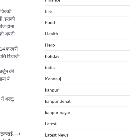
 विक्की
fire
 थी. इसकी
Food
लीज होना
 को अपनी
Health
Hero
ब 14 फरवरी
रपति शिवाजी
holiday
’
india
अर्जुन की
आया ये
Kannauj
kanpur
ें अल्लू
kanpur dehat
kanpur nagar
Latest
े टकराई,
⟶
Latest News