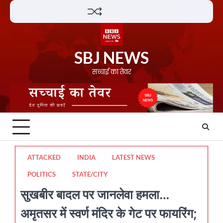
Skip
Lifestyle
About
Contact
to
content
SBJ NEWS
सच्चाई का तेवर
ATTACKED
INDIA
LATEST NEWS
POLITICS
STATE/CITY
सुखबीर बादल पर जानलेवा हमला…
अमृतसर में स्वर्ण मंदिर के गेट पर फायरिंग;