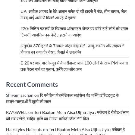
शेयर कर अखिलेश का तंज; बोले- जोखिम कौन उठाएगा?
UP: अतीक अहमद के बेटे आबान समेत दो की हादसे में मौत, तीन घायल, जेल
में बंद भाई अली से मिलने आ रहे थे झांसी
E20: नितिन गडकरी के खिलाफ ऑनलाइन पोस्ट पर बॉम्बे हाई कोर्ट की सख्त
टिप्पणी, आपत्तिजनक कंटेंट हटाने का आदेश
अनुच्छेद 370 हटने के 7 साल: पीएम मोदी बोले- जम्मू-कश्मीर और लद्दाख ने
विकास का नया दौर देखा; गिनाईं ये उपलब्धि
E-20 पर आर-पार के मूड में केजरीवाल: आज 100 लोगों के साथ PM आवास
तक पैदल मार्च का एलान, करेंगे एक और काम
Recent Comments
Shivam sachan
on
दि पनेशिया पैरामेडिकल साइंसेज एंड नर्सिंग इंस्टिट्यूट के
छात्र-छात्राओं में खुशी की लहर
KAYSWELL
on
Teri Baaton Mein Aisa Uljha Jiya : मजेदार है रोबोट-इंसान
की लव स्टोरी, शाहिद-कृति का रोमांस-कॉमेडी जीत लेगी दिल
Hairstyles Haircuts
on
Teri Baaton Mein Aisa Uljha Jiya : मजेदार है