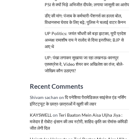
PSI से क्यों भिड़े अभिजीत दीपके; लगाया जासूसी का आरोप
डीए की मांग: पंजाब के कर्मचारी-पेंशनर्स का हल्ला बोल,
विधानसभा घेराव के लिए बढ़े; पुलिस ने चलाई वाटर कैनन
UP Politics: जयंत चौधरी को बड़ा झटका, यूपी प्रदेश
अध्यक्ष रामाशीष राय ने रालोद से दिया इस्तीफा; BJP से
आए थे
UP: पंखा लगाकर सुखाया जा रहा लखनऊ-कानपुर
एक्सप्रेस वे, Video शेयर कर अखिलेश का तंज; बोले-
जोखिम कौन उठाएगा?
Recent Comments
Shivam sachan
on
दि पनेशिया पैरामेडिकल साइंसेज एंड नर्सिंग
इंस्टिट्यूट के छात्र-छात्राओं में खुशी की लहर
KAYSWELL
on
Teri Baaton Mein Aisa Uljha Jiya :
मजेदार है रोबोट-इंसान की लव स्टोरी, शाहिद-कृति का रोमांस-कॉमेडी
जीत लेगी दिल