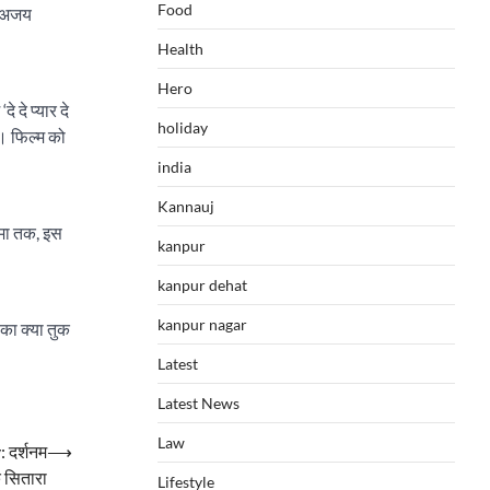
Food
। अजय
Health
Hero
 दे प्यार दे
holiday
ं। फिल्म को
india
Kannauj
ामा तक, इस
kanpur
kanpur dehat
kanpur nagar
 का क्या तुक
Latest
Latest News
Law
दर्शनम
⟶
 सितारा
Lifestyle