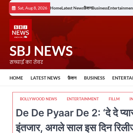
Skip
Sat, Aug 8, 2026
Home
Latest News
फ़ैशन
Business
Entertainmen
to
content
SBJ NEWS
सच्चाई का तेवर
HOME
LATEST NEWS
फ़ैशन
BUSINESS
ENTERTA
BOLLYWOOD NEWS
ENTERTAINMENT
FILLM
I
De De Pyaar De 2: ‘दे दे प्यार 
इंतजार, अगले साल इस दिन रिलीज