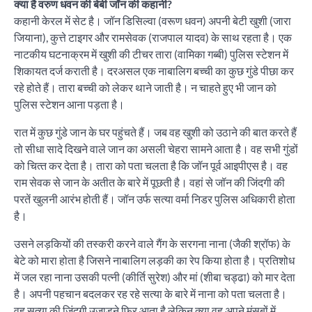
क्या है वरुण धवन की बेबी जॉन की कहानी?
कहानी केरल में सेट है। जॉन डिसिल्‍वा (वरूण धवन) अपनी बेटी खुशी (जारा
जियाना), कुत्ते टाइगर और रामसेवक (राजपाल यादव) के साथ रहता है। एक
नाटकीय घटनाक्रम में खुशी की टीचर तारा (वामिका गब्‍बी) पुलिस स्‍टेशन में
शिकायत दर्ज कराती है। दरअसल एक नाबालिग बच्‍ची का कुछ गुंडे पीछा कर
रहे होते हैं। तारा बच्‍ची को लेकर थाने जाती है। न चाहते हुए भी जान को
पुलिस स्‍टेशन आना पड़ता है।
रात में कुछ गुंडे जान के घर पहुंचते हैं। जब वह खुशी को उठाने की बात करते हैं
तो सीधा सादे दिखने वाले जान का असली चेहरा सामने आता है। वह सभी गुंडों
को चित्‍त कर देता है। तारा को पता चलता है कि जॉन पूर्व आइपीएस है। वह
राम सेवक से जान के अतीत के बारे में पूछती है। वहां से जॉन की जिंदगी की
परतें खुलनी आरंभ होती हैं। जॉन उर्फ सत्‍या वर्मा निडर पुलिस अधिकारी होता
है।
उसने लड़कियों की तस्‍करी करने वाले गैंग के सरगना नाना (जैकी श्रॉफ) के
बेटे को मारा होता है जिसने नाबालिग लड़की का रेप किया होता है। प्रतिशोध
में जल रहा नाना उसकी पत्‍नी (कीर्ति सुरेश) और मां (शीबा चड्ढा) को मार देता
है। अपनी पहचान बदलकर रह रहे सत्‍या के बारे में नाना को पता चलता है।
वह सत्‍या की जिंदगी उजाड़ने फिर आता है लेकिन क्‍या वह अपने मंसूबों में