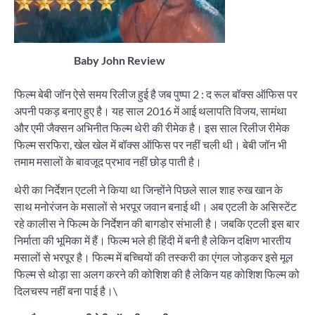
Baby John Review
फिल्‍म बेबी जॉन ऐसे समय रिलीज हुई है जब पुष्‍पा 2 : द रूल बॉक्‍स ऑफिस पर
अपनी पकड़ बनाए हुए है। यह साल 2016 में आई थलापति विजय, सामंथा
और एमी जैक्‍सन अभिनीत फिल्‍म थेरी की रीमेक है। इस साल रिलीज रीमेक
फिल्‍म सरफिरा, खेल खेल में बॉक्‍स ऑफिस पर नहीं चली थी। बेबी जॉन भी
तमाम मसालों के बावजूद प्रभाव नहीं छोड़ पाती है।
थेरी का निर्देशन एटली ने किया था जिन्‍होंने पिछले साल शाह रुख खान के
साथ मनोरंजन के मसालों से भरपूर जवान बनाई थी। अब एटली के असिस्‍टेंट
रहे कालीस ने फिल्‍म के निर्देशन की बागडोर संभाली है। जबकि एटली इस बार
निर्माता की भूमिका में हैं। फिल्‍म भले ही हिंदी में बनी है लेकिन दक्षिण भारतीय
मसालों से भरपूर है। फिल्‍म में बच्चियों की तस्‍करी का एंगल जोड़कर इसे मूल
फिल्‍म से थोड़ा सा अलग करने की कोशिश की है लेकिन यह कोशिश फिल्‍म को
दिलचस्‍प नहीं बना पाई है।\