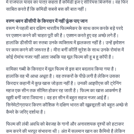
में राजपाल यादव का पात्र कहता है कॉमेडी इज ए सीरियस बिजनेस। वह फिर
साबित करते हैं कि कॉमेडी सबसे बस की बात नहीं।
वरुण धवन डीसीपी के किरदार में नहीं फूंक पाए जान
वरूण ने पहली बार दक्षिण भारतीय फिल्‍ममेकर के साथ काम करके बड़े परदे
पर एक्‍शन करने की चाहत पूरी की है। एक्‍शन करते हुए वह अच्‍छे लगे हैं।
हालांकि डीसीपी का रुतबा उनके व्‍यक्तित्‍व में झलकता नहीं है। उन्‍हें इमोशन
पर काम करने की जरूरत है। मीरा बनीं कीर्ति सुरेश के साथ उनके रोमांस में
कोई रोमांच नजर नहीं आता जबकि यह मूल फिल्‍म की हू ब हू कॉपी है।
वामिका गब्‍बी के किरदार में मूल फिल्‍म से इस बार बदलाव किया गया है।
हालांकि वह भी आधा अधूरा है। वह तस्‍करों के पीछे लगी है लेकिन उसका
किरदार कहानी में कुछ खास जोड़ता नहीं है। उनकी आइपीएस की ट्रेनिंग
महज एक सीन तक सीमित होकर रह जाती है। फिल्‍म का खास आकर्षण है
खुशी बनीं जारा जियाना। वह हर सीन में बहुत सहज नजर आई हैं।
सिनेमेटोग्राफर किरण कौशिक ने दक्षिण भारत की खूबसूरती को बहुत अच्‍छे से
कैमरे के जरिए दर्शाया है।
फिल्‍म की लंबी अवधि को बेवजह के गानों और अनावशयक दृश्‍यों को हटाकर
कम करने की भरपूर संभावना थी। अंत में सलमान खान का कैमियो है लेकिन