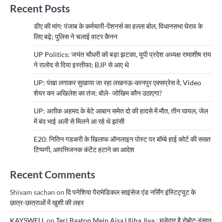
Recent Posts
डीए की मांग: पंजाब के कर्मचारी-पेंशनर्स का हल्ला बोल, विधानसभा घेराव के
लिए बढ़े; पुलिस ने चलाई वाटर कैनन
UP Politics: जयंत चौधरी को बड़ा झटका, यूपी प्रदेश अध्यक्ष रामाशीष राय
ने रालोद से दिया इस्तीफा; BJP से आए थे
UP: पंखा लगाकर सुखाया जा रहा लखनऊ-कानपुर एक्सप्रेस वे, Video
शेयर कर अखिलेश का तंज; बोले- जोखिम कौन उठाएगा?
UP: अतीक अहमद के बेटे आबान समेत दो की हादसे में मौत, तीन घायल, जेल
में बंद भाई अली से मिलने आ रहे थे झांसी
E20: नितिन गडकरी के खिलाफ ऑनलाइन पोस्ट पर बॉम्बे हाई कोर्ट की सख्त
टिप्पणी, आपत्तिजनक कंटेंट हटाने का आदेश
Recent Comments
Shivam sachan
on
दि पनेशिया पैरामेडिकल साइंसेज एंड नर्सिंग इंस्टिट्यूट के
छात्र-छात्राओं में खुशी की लहर
KAYSWELL
on
Teri Baaton Mein Aisa Uljha Jiya : मजेदार है रोबोट-इंसान