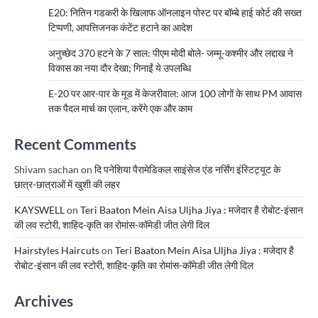
E20: नितिन गडकरी के खिलाफ ऑनलाइन पोस्ट पर बॉम्बे हाई कोर्ट की सख्त
टिप्पणी, आपत्तिजनक कंटेंट हटाने का आदेश
अनुच्छेद 370 हटने के 7 साल: पीएम मोदी बोले- जम्मू-कश्मीर और लद्दाख ने
विकास का नया दौर देखा; गिनाईं ये उपलब्धि
E-20 पर आर-पार के मूड में केजरीवाल: आज 100 लोगों के साथ PM आवास
तक पैदल मार्च का एलान, करेंगे एक और काम
Recent Comments
Shivam sachan
on
दि पनेशिया पैरामेडिकल साइंसेज एंड नर्सिंग इंस्टिट्यूट के
छात्र-छात्राओं में खुशी की लहर
KAYSWELL
on
Teri Baaton Mein Aisa Uljha Jiya : मजेदार है रोबोट-इंसान
की लव स्टोरी, शाहिद-कृति का रोमांस-कॉमेडी जीत लेगी दिल
Hairstyles Haircuts
on
Teri Baaton Mein Aisa Uljha Jiya : मजेदार है
रोबोट-इंसान की लव स्टोरी, शाहिद-कृति का रोमांस-कॉमेडी जीत लेगी दिल
Archives