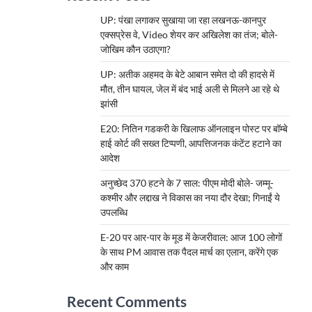
UP: पंखा लगाकर सुखाया जा रहा लखनऊ-कानपुर
एक्सप्रेस वे, Video शेयर कर अखिलेश का तंज; बोले-
जोखिम कौन उठाएगा?
UP: अतीक अहमद के बेटे आबान समेत दो की हादसे में
मौत, तीन घायल, जेल में बंद भाई अली से मिलने आ रहे थे
झांसी
E20: नितिन गडकरी के खिलाफ ऑनलाइन पोस्ट पर बॉम्बे
हाई कोर्ट की सख्त टिप्पणी, आपत्तिजनक कंटेंट हटाने का
आदेश
अनुच्छेद 370 हटने के 7 साल: पीएम मोदी बोले- जम्मू-
कश्मीर और लद्दाख ने विकास का नया दौर देखा; गिनाईं ये
उपलब्धि
E-20 पर आर-पार के मूड में केजरीवाल: आज 100 लोगों
के साथ PM आवास तक पैदल मार्च का एलान, करेंगे एक
और काम
Recent Comments