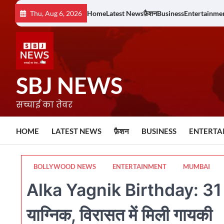
Skip
Thu, Aug 6, 2026
Home
Latest News
फ़ैशन
Business
Entertainme
to
content
SBJ NEWS
सच्चाई का तेवर
HOME
LATEST NEWS
फ़ैशन
BUSINESS
ENTERTA
BOLLYWOOD NEWS
ENTERTAINMENT
MUMBAI
Alka Yagnik Birthday: 31 सा
याग्निक, विरासत में मिली गायकी