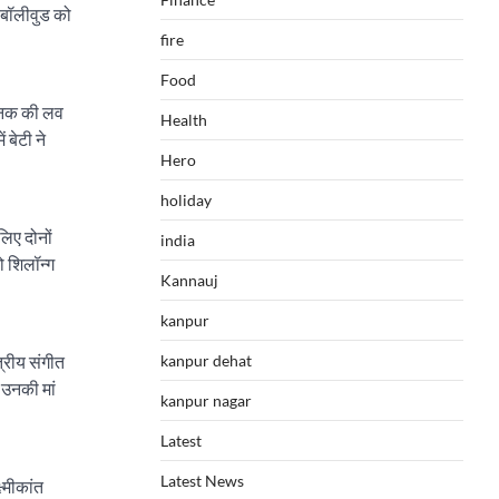
 बॉलीवुड को
fire
Food
्निक की लव
Health
बेटी ने
Hero
holiday
िए दोनों
india
ो शिलॉन्ग
Kannauj
kanpur
kanpur dehat
त्रीय संगीत
 उनकी मां
kanpur nagar
Latest
Latest News
्मीकांत