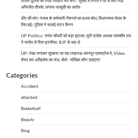
दिल्ली पुलिस की तरह व्यवहार मत करो’: सुरक्षा में तैनात PSI से क्यों भिड़े
अभिजीत दीपके; लगाया जासूसी का आरोप
डीए की मांग: पंजाब के कर्मचारी-पेंशनर्स का हल्ला बोल, विधानसभा घेराव के
लिए बढ़े; पुलिस ने चलाई वाटर कैनन
UP Politics: जयंत चौधरी को बड़ा झटका, यूपी प्रदेश अध्यक्ष रामाशीष राय
ने रालोद से दिया इस्तीफा; BJP से आए थे
UP: पंखा लगाकर सुखाया जा रहा लखनऊ-कानपुर एक्सप्रेस वे, Video
शेयर कर अखिलेश का तंज; बोले- जोखिम कौन उठाएगा?
Categories
Accident
attacked
Basketball
Beauty
Blog