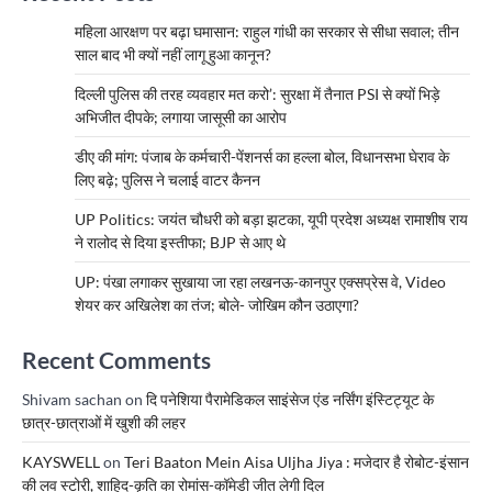
महिला आरक्षण पर बढ़ा घमासान: राहुल गांधी का सरकार से सीधा सवाल; तीन
साल बाद भी क्यों नहीं लागू हुआ कानून?
दिल्ली पुलिस की तरह व्यवहार मत करो’: सुरक्षा में तैनात PSI से क्यों भिड़े
अभिजीत दीपके; लगाया जासूसी का आरोप
डीए की मांग: पंजाब के कर्मचारी-पेंशनर्स का हल्ला बोल, विधानसभा घेराव के
लिए बढ़े; पुलिस ने चलाई वाटर कैनन
UP Politics: जयंत चौधरी को बड़ा झटका, यूपी प्रदेश अध्यक्ष रामाशीष राय
ने रालोद से दिया इस्तीफा; BJP से आए थे
UP: पंखा लगाकर सुखाया जा रहा लखनऊ-कानपुर एक्सप्रेस वे, Video
शेयर कर अखिलेश का तंज; बोले- जोखिम कौन उठाएगा?
Recent Comments
Shivam sachan
on
दि पनेशिया पैरामेडिकल साइंसेज एंड नर्सिंग इंस्टिट्यूट के
छात्र-छात्राओं में खुशी की लहर
KAYSWELL
on
Teri Baaton Mein Aisa Uljha Jiya : मजेदार है रोबोट-इंसान
की लव स्टोरी, शाहिद-कृति का रोमांस-कॉमेडी जीत लेगी दिल