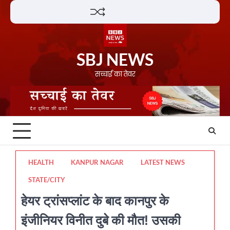
Skip
Lifestyle
About
Contact
to
content
SBJ NEWS
सच्चाई का तेवर
HEALTH
KANPUR NAGAR
LATEST NEWS
STATE/CITY
हेयर ट्रांसप्लांट के बाद कानपुर के
इंजीनियर विनीत दुबे की मौत! उसकी