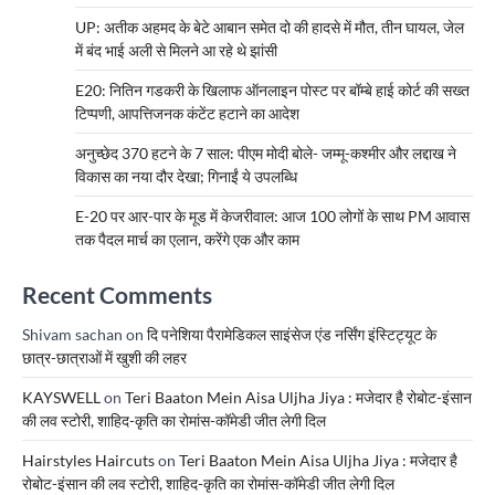
UP: अतीक अहमद के बेटे आबान समेत दो की हादसे में मौत, तीन घायल, जेल
में बंद भाई अली से मिलने आ रहे थे झांसी
E20: नितिन गडकरी के खिलाफ ऑनलाइन पोस्ट पर बॉम्बे हाई कोर्ट की सख्त
टिप्पणी, आपत्तिजनक कंटेंट हटाने का आदेश
अनुच्छेद 370 हटने के 7 साल: पीएम मोदी बोले- जम्मू-कश्मीर और लद्दाख ने
विकास का नया दौर देखा; गिनाईं ये उपलब्धि
E-20 पर आर-पार के मूड में केजरीवाल: आज 100 लोगों के साथ PM आवास
तक पैदल मार्च का एलान, करेंगे एक और काम
Recent Comments
Shivam sachan
on
दि पनेशिया पैरामेडिकल साइंसेज एंड नर्सिंग इंस्टिट्यूट के
छात्र-छात्राओं में खुशी की लहर
KAYSWELL
on
Teri Baaton Mein Aisa Uljha Jiya : मजेदार है रोबोट-इंसान
की लव स्टोरी, शाहिद-कृति का रोमांस-कॉमेडी जीत लेगी दिल
Hairstyles Haircuts
on
Teri Baaton Mein Aisa Uljha Jiya : मजेदार है
रोबोट-इंसान की लव स्टोरी, शाहिद-कृति का रोमांस-कॉमेडी जीत लेगी दिल