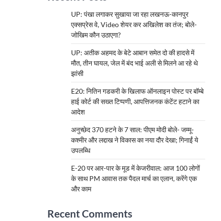
UP: पंखा लगाकर सुखाया जा रहा लखनऊ-कानपुर
एक्सप्रेस वे, Video शेयर कर अखिलेश का तंज; बोले-
जोखिम कौन उठाएगा?
UP: अतीक अहमद के बेटे आबान समेत दो की हादसे में
मौत, तीन घायल, जेल में बंद भाई अली से मिलने आ रहे थे
झांसी
E20: नितिन गडकरी के खिलाफ ऑनलाइन पोस्ट पर बॉम्बे
हाई कोर्ट की सख्त टिप्पणी, आपत्तिजनक कंटेंट हटाने का
आदेश
अनुच्छेद 370 हटने के 7 साल: पीएम मोदी बोले- जम्मू-
कश्मीर और लद्दाख ने विकास का नया दौर देखा; गिनाईं ये
उपलब्धि
E-20 पर आर-पार के मूड में केजरीवाल: आज 100 लोगों
के साथ PM आवास तक पैदल मार्च का एलान, करेंगे एक
और काम
Recent Comments