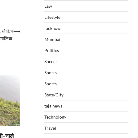
Law
Lifestyle
lucknow
, लेकिन
⟶
 ‘मालिक’
Mumbai
Politics
Soccer
Sports
Sports
State/City
taja news
Technology
Travel
ी-नाले