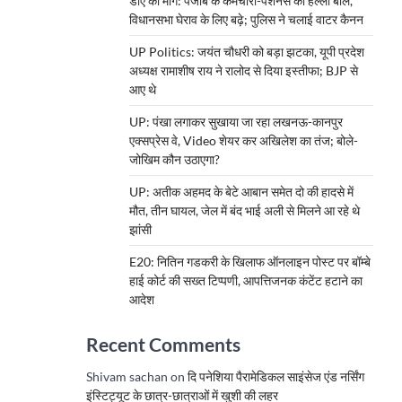
डीए की मांग: पंजाब के कर्मचारी-पेंशनर्स का हल्ला बोल,
विधानसभा घेराव के लिए बढ़े; पुलिस ने चलाई वाटर कैनन
UP Politics: जयंत चौधरी को बड़ा झटका, यूपी प्रदेश
अध्यक्ष रामाशीष राय ने रालोद से दिया इस्तीफा; BJP से
आए थे
UP: पंखा लगाकर सुखाया जा रहा लखनऊ-कानपुर
एक्सप्रेस वे, Video शेयर कर अखिलेश का तंज; बोले-
जोखिम कौन उठाएगा?
UP: अतीक अहमद के बेटे आबान समेत दो की हादसे में
मौत, तीन घायल, जेल में बंद भाई अली से मिलने आ रहे थे
झांसी
E20: नितिन गडकरी के खिलाफ ऑनलाइन पोस्ट पर बॉम्बे
हाई कोर्ट की सख्त टिप्पणी, आपत्तिजनक कंटेंट हटाने का
आदेश
Recent Comments
Shivam sachan
on
दि पनेशिया पैरामेडिकल साइंसेज एंड नर्सिंग
इंस्टिट्यूट के छात्र-छात्राओं में खुशी की लहर