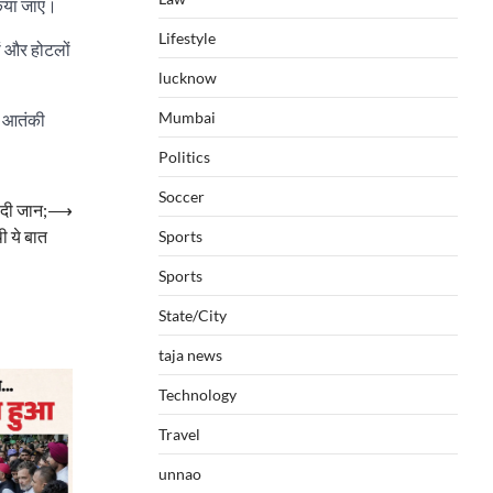
किया जाए।
Lifestyle
ों और होटलों
lucknow
Mumbai
त आतंकी
Politics
Soccer
 दी जान;
⟶
ी ये बात
Sports
Sports
State/City
taja news
Technology
Travel
unnao