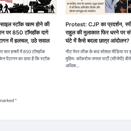
Protest: CJP का प्रदर्शन, स्प
साइल स्टॉक खत्म होने की
राहुल की मुलाकात फिर धरने पर स
ान पर 850 टॉमहॉक दागे
घंटे में कैसे बदला छात्र आंदोलन?
ेंटागन में हलचल, उठे सवाल
नीट पेपर लीक के बाद सोशल मीडिया पर शु
पर चार हफ्तों में 850 टॉमहॉक
मुहिम- कॉकरोच जनता पार्टी (सीजेपी) बीते 
ेकिन पेंटागन का दावा है कि स्टॉक
अधिक…
e marked
*