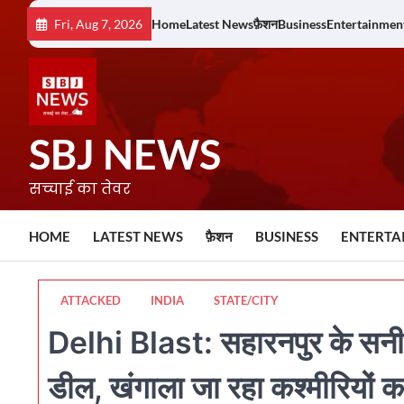
Skip
Fri, Aug 7, 2026
Home
Latest News
फ़ैशन
Business
Entertainmen
to
content
SBJ NEWS
सच्चाई का तेवर
HOME
LATEST NEWS
फ़ैशन
BUSINESS
ENTERTA
ATTACKED
INDIA
STATE/CITY
Delhi Blast: सहारनपुर के सनी क
डील, खंगाला जा रहा कश्मीरियों का