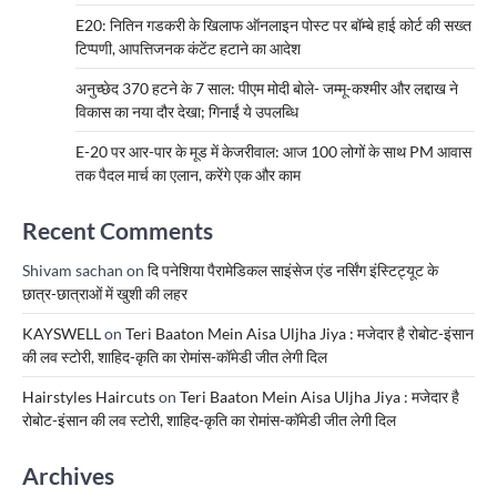
E20: नितिन गडकरी के खिलाफ ऑनलाइन पोस्ट पर बॉम्बे हाई कोर्ट की सख्त
टिप्पणी, आपत्तिजनक कंटेंट हटाने का आदेश
अनुच्छेद 370 हटने के 7 साल: पीएम मोदी बोले- जम्मू-कश्मीर और लद्दाख ने
विकास का नया दौर देखा; गिनाईं ये उपलब्धि
E-20 पर आर-पार के मूड में केजरीवाल: आज 100 लोगों के साथ PM आवास
तक पैदल मार्च का एलान, करेंगे एक और काम
Recent Comments
Shivam sachan
on
दि पनेशिया पैरामेडिकल साइंसेज एंड नर्सिंग इंस्टिट्यूट के
छात्र-छात्राओं में खुशी की लहर
KAYSWELL
on
Teri Baaton Mein Aisa Uljha Jiya : मजेदार है रोबोट-इंसान
की लव स्टोरी, शाहिद-कृति का रोमांस-कॉमेडी जीत लेगी दिल
Hairstyles Haircuts
on
Teri Baaton Mein Aisa Uljha Jiya : मजेदार है
रोबोट-इंसान की लव स्टोरी, शाहिद-कृति का रोमांस-कॉमेडी जीत लेगी दिल
Archives