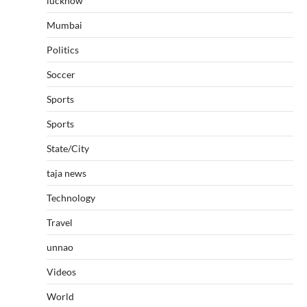
lucknow
Mumbai
Politics
Soccer
Sports
Sports
State/City
taja news
Technology
Travel
unnao
Videos
World