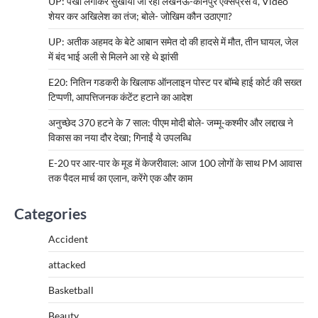
UP: पंखा लगाकर सुखाया जा रहा लखनऊ-कानपुर एक्सप्रेस वे, Video
शेयर कर अखिलेश का तंज; बोले- जोखिम कौन उठाएगा?
UP: अतीक अहमद के बेटे आबान समेत दो की हादसे में मौत, तीन घायल, जेल
में बंद भाई अली से मिलने आ रहे थे झांसी
E20: नितिन गडकरी के खिलाफ ऑनलाइन पोस्ट पर बॉम्बे हाई कोर्ट की सख्त
टिप्पणी, आपत्तिजनक कंटेंट हटाने का आदेश
अनुच्छेद 370 हटने के 7 साल: पीएम मोदी बोले- जम्मू-कश्मीर और लद्दाख ने
विकास का नया दौर देखा; गिनाईं ये उपलब्धि
E-20 पर आर-पार के मूड में केजरीवाल: आज 100 लोगों के साथ PM आवास
तक पैदल मार्च का एलान, करेंगे एक और काम
Categories
Accident
attacked
Basketball
Beauty