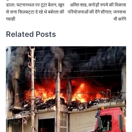
navigation
डाला: घटनास्थल पर टूटा बेलन, खून
अमित शाह, करोड़ों रुपये की विकास
से सना सिलबट्टा दे रहे थे बर्बरता की
परियोजनाओं की देंगे सौगात; जनसभा
गवाही
भी करेंगे
Related Posts