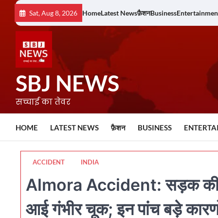
Skip
Sat, Aug 8, 2026
Home
Latest News
फ़ैशन
Business
Entertainmen
to
content
SBJ NEWS
सच्चाई का तेवर
HOME
LATEST NEWS
फ़ैशन
BUSINESS
ENTERTA
ACCIDENT
INDIA
Almora Accident: सड़क की खाम
आई गंभीर चूक; इन पांच बड़े कारणो