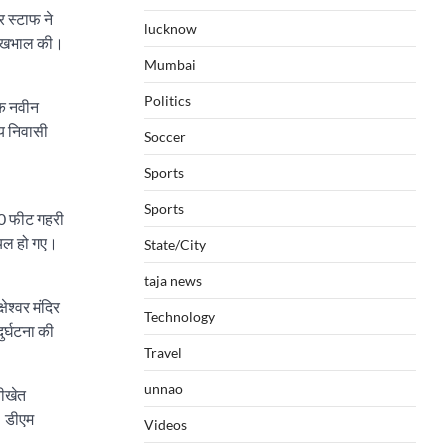
र स्टाफ ने
lucknow
ी देखभाल की।
Mumbai
Politics
लक नवीन
य निवासी
Soccer
Sports
Sports
00 फीट गहरी
ायल हो गए।
State/City
taja news
ेश्वर मंदिर
Technology
ुर्घटना की
Travel
unnao
नीखेत
। डीएम
Videos