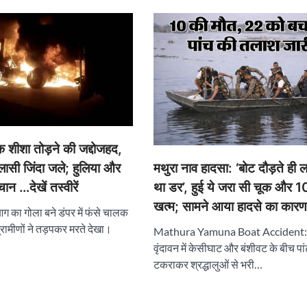
शीशा तोड़ने की जद्दोजहद,
ी जिंदा जले; हुलिया और
मथुरा नाव हादसा: ‘बोट दौड़ते ही 
ान …देखें तस्वीरें
था डर’, हुई ये जरा सी चूक और 1
खत्म; सामने आया हादसे का कारण
 आग का गोला बने डंपर में फंसे चालक
ामीणों ने तड़पकर मरते देखा।
Mathura Yamuna Boat Accident: म
वृंदावन में केसीघाट और बंशीवट के बीच पां
टकराकर श्रद्धालुओं से भरी…