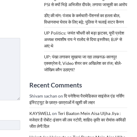
PSI से क्यों भिड़े अभिजीत दीपके; लगाया जासूसी का आरोप
डीए की मांग: पंजाब के कर्मचारी-पेंशनर्स का हल्ला बोल,
विधानसभा घेराव के लिए बढ़े; पुलिस ने चलाई वाटर कैनन
UP Politics: जयंत चौधरी को बड़ा झटका, यूपी प्रदेश
अध्यक्ष रामाशीष राय ने रालोद से दिया इस्तीफा; BJP से
आए थे
UP: पंखा लगाकर सुखाया जा रहा लखनऊ-कानपुर
एक्सप्रेस वे, Video शेयर कर अखिलेश का तंज; बोले-
जोखिम कौन उठाएगा?
Recent Comments
Shivam sachan
on
दि पनेशिया पैरामेडिकल साइंसेज एंड नर्सिंग
इंस्टिट्यूट के छात्र-छात्राओं में खुशी की लहर
KAYSWELL
on
Teri Baaton Mein Aisa Uljha Jiya :
मजेदार है रोबोट-इंसान की लव स्टोरी, शाहिद-कृति का रोमांस-कॉमेडी
जीत लेगी दिल