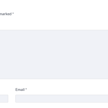
e marked
*
Email
*