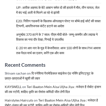
UP: अतीक अहमद के बेटे आबान समेत दो की हादसे में मौत, तीन घायल, जेल
में बंद भाई अली से मिलने आ रहे थे झांसी
E20: नितिन गडकरी के खिलाफ ऑनलाइन पोस्ट पर बॉम्बे हाई कोर्ट की सख्त
टिप्पणी, आपत्तिजनक कंटेंट हटाने का आदेश
अनुच्छेद 370 हटने के 7 साल: पीएम मोदी बोले- जम्मू-कश्मीर और लद्दाख ने
विकास का नया दौर देखा; गिनाईं ये उपलब्धि
E-20 पर आर-पार के मूड में केजरीवाल: आज 100 लोगों के साथ PM आवास
तक पैदल मार्च का एलान, करेंगे एक और काम
Recent Comments
Shivam sachan
on
दि पनेशिया पैरामेडिकल साइंसेज एंड नर्सिंग इंस्टिट्यूट के
छात्र-छात्राओं में खुशी की लहर
KAYSWELL
on
Teri Baaton Mein Aisa Uljha Jiya : मजेदार है रोबोट-इंसान
की लव स्टोरी, शाहिद-कृति का रोमांस-कॉमेडी जीत लेगी दिल
Hairstyles Haircuts
on
Teri Baaton Mein Aisa Uljha Jiya : मजेदार है
रोबोट-इंसान की लव स्टोरी, शाहिद-कृति का रोमांस-कॉमेडी जीत लेगी दिल