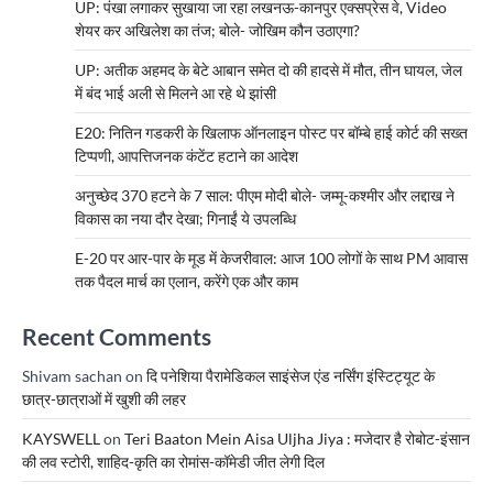
UP: पंखा लगाकर सुखाया जा रहा लखनऊ-कानपुर एक्सप्रेस वे, Video
शेयर कर अखिलेश का तंज; बोले- जोखिम कौन उठाएगा?
UP: अतीक अहमद के बेटे आबान समेत दो की हादसे में मौत, तीन घायल, जेल
में बंद भाई अली से मिलने आ रहे थे झांसी
E20: नितिन गडकरी के खिलाफ ऑनलाइन पोस्ट पर बॉम्बे हाई कोर्ट की सख्त
टिप्पणी, आपत्तिजनक कंटेंट हटाने का आदेश
अनुच्छेद 370 हटने के 7 साल: पीएम मोदी बोले- जम्मू-कश्मीर और लद्दाख ने
विकास का नया दौर देखा; गिनाईं ये उपलब्धि
E-20 पर आर-पार के मूड में केजरीवाल: आज 100 लोगों के साथ PM आवास
तक पैदल मार्च का एलान, करेंगे एक और काम
Recent Comments
Shivam sachan
on
दि पनेशिया पैरामेडिकल साइंसेज एंड नर्सिंग इंस्टिट्यूट के
छात्र-छात्राओं में खुशी की लहर
KAYSWELL
on
Teri Baaton Mein Aisa Uljha Jiya : मजेदार है रोबोट-इंसान
की लव स्टोरी, शाहिद-कृति का रोमांस-कॉमेडी जीत लेगी दिल