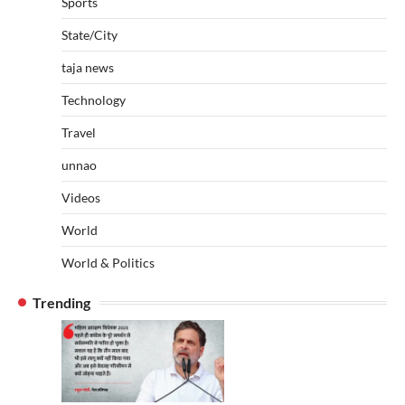
Sports
State/City
taja news
Technology
Travel
unnao
Videos
World
World & Politics
Trending