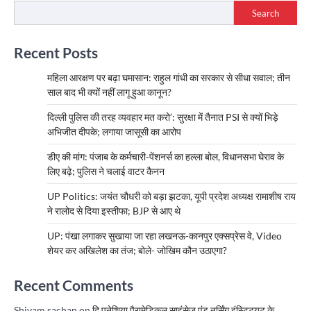
Search
Recent Posts
महिला आरक्षण पर बढ़ा घमासान: राहुल गांधी का सरकार से सीधा सवाल; तीन
साल बाद भी क्यों नहीं लागू हुआ कानून?
दिल्ली पुलिस की तरह व्यवहार मत करो’: सुरक्षा में तैनात PSI से क्यों भिड़े
अभिजीत दीपके; लगाया जासूसी का आरोप
डीए की मांग: पंजाब के कर्मचारी-पेंशनर्स का हल्ला बोल, विधानसभा घेराव के
लिए बढ़े; पुलिस ने चलाई वाटर कैनन
UP Politics: जयंत चौधरी को बड़ा झटका, यूपी प्रदेश अध्यक्ष रामाशीष राय
ने रालोद से दिया इस्तीफा; BJP से आए थे
UP: पंखा लगाकर सुखाया जा रहा लखनऊ-कानपुर एक्सप्रेस वे, Video
शेयर कर अखिलेश का तंज; बोले- जोखिम कौन उठाएगा?
Recent Comments
Shivam sachan
on
दि पनेशिया पैरामेडिकल साइंसेज एंड नर्सिंग इंस्टिट्यूट के