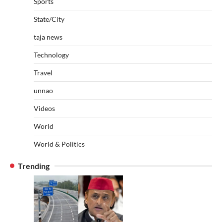
Sports
State/City
taja news
Technology
Travel
unnao
Videos
World
World & Politics
Trending