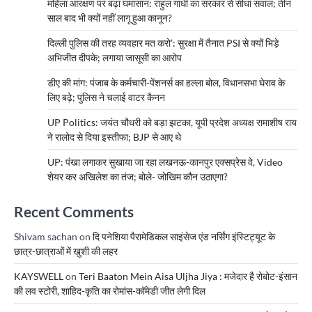
महिला आरक्षण पर बढ़ा घमासान: राहुल गांधी का सरकार से सीधा सवाल; तीन
साल बाद भी क्यों नहीं लागू हुआ कानून?
दिल्ली पुलिस की तरह व्यवहार मत करो’: सुरक्षा में तैनात PSI से क्यों भिड़े
अभिजीत दीपके; लगाया जासूसी का आरोप
डीए की मांग: पंजाब के कर्मचारी-पेंशनर्स का हल्ला बोल, विधानसभा घेराव के
लिए बढ़े; पुलिस ने चलाई वाटर कैनन
UP Politics: जयंत चौधरी को बड़ा झटका, यूपी प्रदेश अध्यक्ष रामाशीष राय
ने रालोद से दिया इस्तीफा; BJP से आए थे
UP: पंखा लगाकर सुखाया जा रहा लखनऊ-कानपुर एक्सप्रेस वे, Video
शेयर कर अखिलेश का तंज; बोले- जोखिम कौन उठाएगा?
Recent Comments
Shivam sachan
on
दि पनेशिया पैरामेडिकल साइंसेज एंड नर्सिंग इंस्टिट्यूट के
छात्र-छात्राओं में खुशी की लहर
KAYSWELL
on
Teri Baaton Mein Aisa Uljha Jiya : मजेदार है रोबोट-इंसान
की लव स्टोरी, शाहिद-कृति का रोमांस-कॉमेडी जीत लेगी दिल