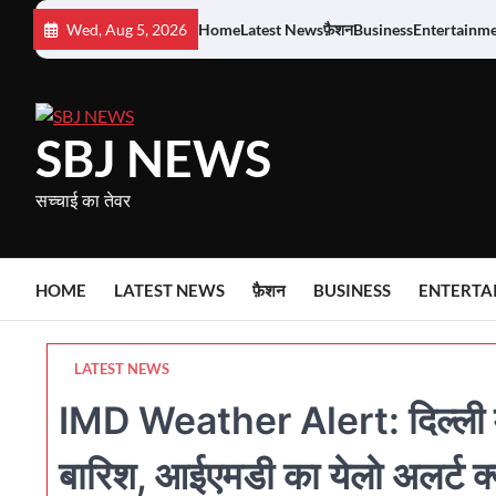
Skip
Wed, Aug 5, 2026
Home
Latest News
फ़ैशन
Business
Entertainm
to
content
SBJ NEWS
सच्चाई का तेवर
HOME
LATEST NEWS
फ़ैशन
BUSINESS
ENTERTA
LATEST NEWS
IMD Weather Alert: दिल्ली में
बारिश, आईएमडी का येलाे अलर्ट क