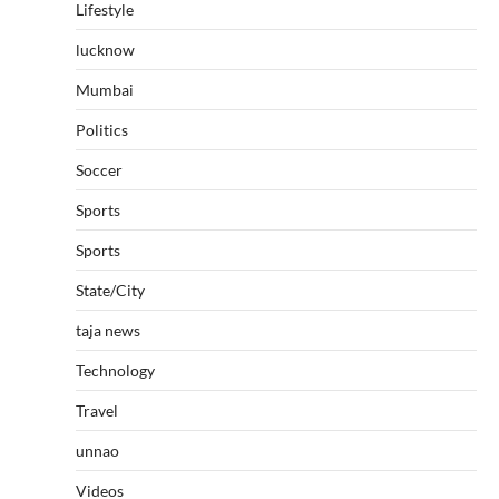
Lifestyle
lucknow
Mumbai
Politics
Soccer
Sports
Sports
State/City
taja news
Technology
Travel
unnao
Videos