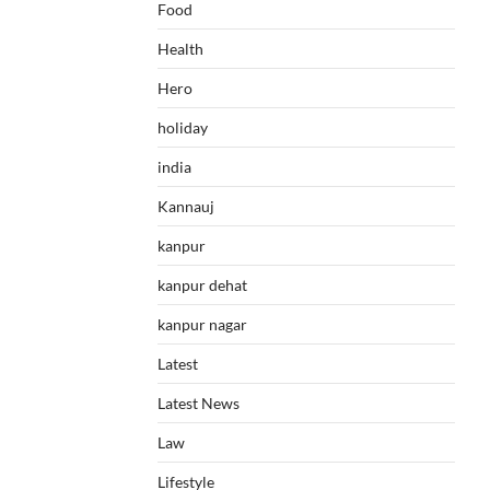
Food
Health
Hero
holiday
india
Kannauj
kanpur
kanpur dehat
kanpur nagar
Latest
Latest News
Law
Lifestyle