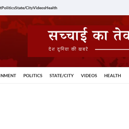
t
Politics
State/City
Videos
Health
INMENT
POLITICS
STATE/CITY
VIDEOS
HEALTH