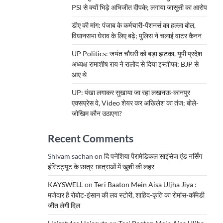
PSI से क्यों भिड़े अभिजीत दीपके; लगाया जासूसी का आरोप
डीए की मांग: पंजाब के कर्मचारी-पेंशनर्स का हल्ला बोल,
विधानसभा घेराव के लिए बढ़े; पुलिस ने चलाई वाटर कैनन
UP Politics: जयंत चौधरी को बड़ा झटका, यूपी प्रदेश
अध्यक्ष रामाशीष राय ने रालोद से दिया इस्तीफा; BJP से
आए थे
UP: पंखा लगाकर सुखाया जा रहा लखनऊ-कानपुर
एक्सप्रेस वे, Video शेयर कर अखिलेश का तंज; बोले-
जोखिम कौन उठाएगा?
Recent Comments
Shivam sachan
on
दि पनेशिया पैरामेडिकल साइंसेज एंड नर्सिंग
इंस्टिट्यूट के छात्र-छात्राओं में खुशी की लहर
KAYSWELL
on
Teri Baaton Mein Aisa Uljha Jiya :
मजेदार है रोबोट-इंसान की लव स्टोरी, शाहिद-कृति का रोमांस-कॉमेडी
जीत लेगी दिल