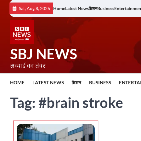
Skip
Sat, Aug 8, 2026
Home
Latest News
फ़ैशन
Business
Entertainmen
to
content
SBJ NEWS
सच्चाई का तेवर
HOME
LATEST NEWS
फ़ैशन
BUSINESS
ENTERTA
Tag:
#brain stroke