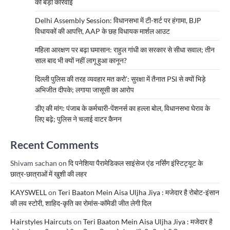
की बड़ी कार्रवाई
Delhi Assembly Session: विधानसभा में टी-शर्ट पर हंगामा, BJP
विधायकों की आपत्ति, AAP के छह विधायक मार्शल आउट
महिला आरक्षण पर बढ़ा घमासान: राहुल गांधी का सरकार से सीधा सवाल; तीन
साल बाद भी क्यों नहीं लागू हुआ कानून?
दिल्ली पुलिस की तरह व्यवहार मत करो’: सुरक्षा में तैनात PSI से क्यों भिड़े
अभिजीत दीपके; लगाया जासूसी का आरोप
डीए की मांग: पंजाब के कर्मचारी-पेंशनर्स का हल्ला बोल, विधानसभा घेराव के
लिए बढ़े; पुलिस ने चलाई वाटर कैनन
Recent Comments
Shivam sachan
on
दि पनेशिया पैरामेडिकल साइंसेज एंड नर्सिंग इंस्टिट्यूट के
छात्र-छात्राओं में खुशी की लहर
KAYSWELL
on
Teri Baaton Mein Aisa Uljha Jiya : मजेदार है रोबोट-इंसान
की लव स्टोरी, शाहिद-कृति का रोमांस-कॉमेडी जीत लेगी दिल
Hairstyles Haircuts
on
Teri Baaton Mein Aisa Uljha Jiya : मजेदार है