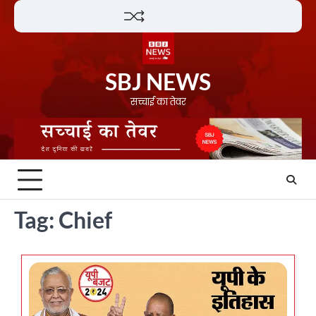
Skip
Lifestyle
About
Contact
to
content
SBJ NEWS
सच्चाई का तेवर
Tag:
Chief