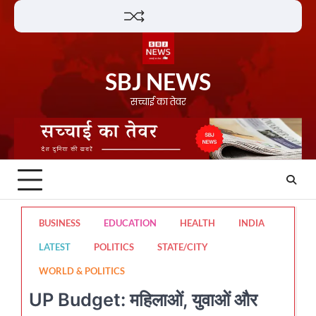
Skip
Lifestyle
About
Contact
to
content
SBJ NEWS
सच्चाई का तेवर
BUSINESS
EDUCATION
HEALTH
INDIA
LATEST
POLITICS
STATE/CITY
WORLD & POLITICS
UP Budget: महिलाओं, युवाओं और