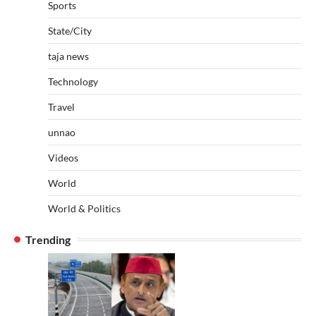
Sports
State/City
taja news
Technology
Travel
unnao
Videos
World
World & Politics
Trending