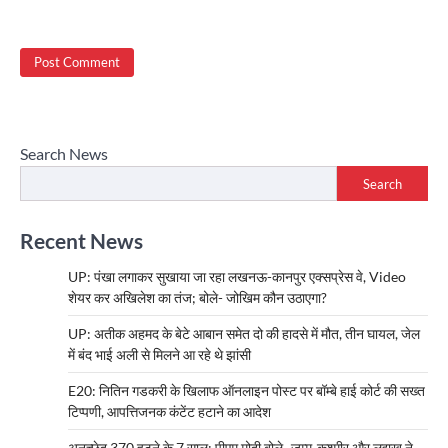
Search News
Search
Recent News
UP: पंखा लगाकर सुखाया जा रहा लखनऊ-कानपुर एक्सप्रेस वे, Video
शेयर कर अखिलेश का तंज; बोले- जोखिम कौन उठाएगा?
UP: अतीक अहमद के बेटे आबान समेत दो की हादसे में मौत, तीन घायल, जेल
में बंद भाई अली से मिलने आ रहे थे झांसी
E20: नितिन गडकरी के खिलाफ ऑनलाइन पोस्ट पर बॉम्बे हाई कोर्ट की सख्त
टिप्पणी, आपत्तिजनक कंटेंट हटाने का आदेश
अनुच्छेद 370 हटने के 7 साल: पीएम मोदी बोले- जम्मू-कश्मीर और लद्दाख ने