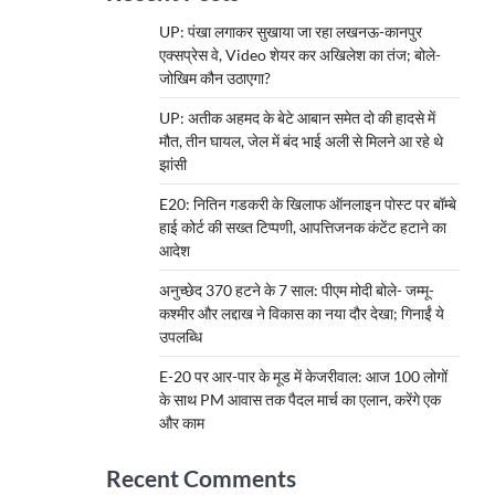
UP: पंखा लगाकर सुखाया जा रहा लखनऊ-कानपुर
एक्सप्रेस वे, Video शेयर कर अखिलेश का तंज; बोले-
जोखिम कौन उठाएगा?
UP: अतीक अहमद के बेटे आबान समेत दो की हादसे में
मौत, तीन घायल, जेल में बंद भाई अली से मिलने आ रहे थे
झांसी
E20: नितिन गडकरी के खिलाफ ऑनलाइन पोस्ट पर बॉम्बे
हाई कोर्ट की सख्त टिप्पणी, आपत्तिजनक कंटेंट हटाने का
आदेश
अनुच्छेद 370 हटने के 7 साल: पीएम मोदी बोले- जम्मू-
कश्मीर और लद्दाख ने विकास का नया दौर देखा; गिनाईं ये
उपलब्धि
E-20 पर आर-पार के मूड में केजरीवाल: आज 100 लोगों
के साथ PM आवास तक पैदल मार्च का एलान, करेंगे एक
और काम
Recent Comments