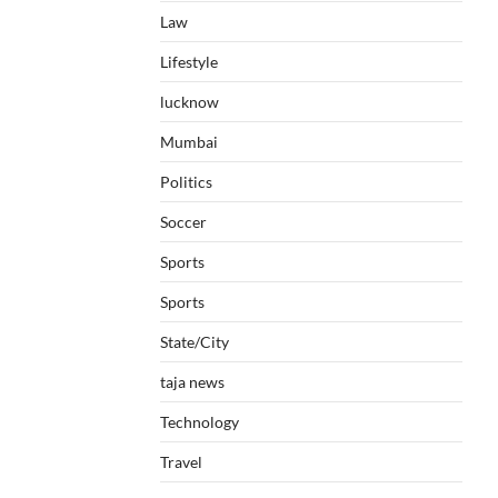
Law
Lifestyle
lucknow
Mumbai
Politics
Soccer
Sports
Sports
State/City
taja news
Technology
Travel