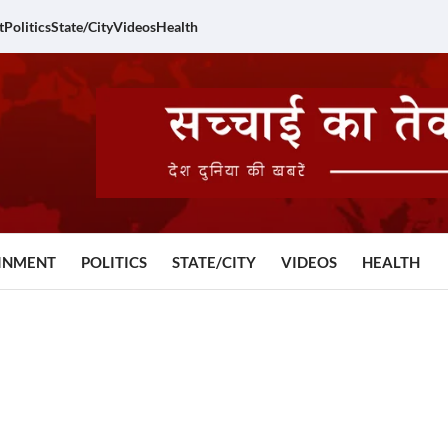
t
Politics
State/City
Videos
Health
INMENT
POLITICS
STATE/CITY
VIDEOS
HEALTH