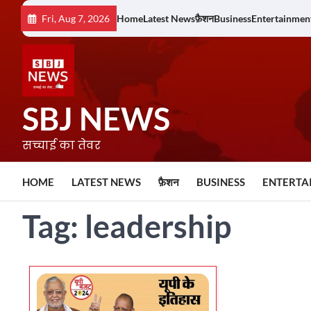
Skip
Fri, Aug 7, 2026
Home
Latest News
फ़ैशन
Business
Entertainmen
to
content
SBJ NEWS
सच्चाई का तेवर
HOME
LATEST NEWS
फ़ैशन
BUSINESS
ENTERTA
Tag:
leadership