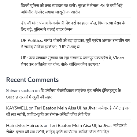
दिल्ली पुलिस की तरह व्यवहार मत करो’: सुरक्षा में तैनात PSI से क्यों भिड़े
अभिजीत दीपके; लगाया जासूसी का आरोप
डीए की मांग: पंजाब के कर्मचारी-पेंशनर्स का हल्ला बोल, विधानसभा घेराव के
लिए बढ़े; पुलिस ने चलाई वाटर कैनन
UP Politics: जयंत चौधरी को बड़ा झटका, यूपी प्रदेश अध्यक्ष रामाशीष राय
ने रालोद से दिया इस्तीफा; BJP से आए थे
UP: पंखा लगाकर सुखाया जा रहा लखनऊ-कानपुर एक्सप्रेस वे, Video
शेयर कर अखिलेश का तंज; बोले- जोखिम कौन उठाएगा?
Recent Comments
Shivam sachan
on
दि पनेशिया पैरामेडिकल साइंसेज एंड नर्सिंग इंस्टिट्यूट के
छात्र-छात्राओं में खुशी की लहर
KAYSWELL
on
Teri Baaton Mein Aisa Uljha Jiya : मजेदार है रोबोट-इंसान
की लव स्टोरी, शाहिद-कृति का रोमांस-कॉमेडी जीत लेगी दिल
Hairstyles Haircuts
on
Teri Baaton Mein Aisa Uljha Jiya : मजेदार है
रोबोट-इंसान की लव स्टोरी, शाहिद-कृति का रोमांस-कॉमेडी जीत लेगी दिल