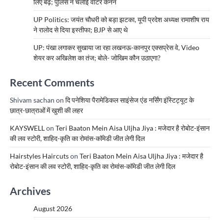
लिए बढ़े; पुलिस ने चलाई वाटर कैनन
UP Politics: जयंत चौधरी को बड़ा झटका, यूपी प्रदेश अध्यक्ष रामाशीष राय
ने रालोद से दिया इस्तीफा; BJP से आए थे
UP: पंखा लगाकर सुखाया जा रहा लखनऊ-कानपुर एक्सप्रेस वे, Video
शेयर कर अखिलेश का तंज; बोले- जोखिम कौन उठाएगा?
Recent Comments
Shivam sachan
on
दि पनेशिया पैरामेडिकल साइंसेज एंड नर्सिंग इंस्टिट्यूट के
छात्र-छात्राओं में खुशी की लहर
KAYSWELL
on
Teri Baaton Mein Aisa Uljha Jiya : मजेदार है रोबोट-इंसान
की लव स्टोरी, शाहिद-कृति का रोमांस-कॉमेडी जीत लेगी दिल
Hairstyles Haircuts
on
Teri Baaton Mein Aisa Uljha Jiya : मजेदार है
रोबोट-इंसान की लव स्टोरी, शाहिद-कृति का रोमांस-कॉमेडी जीत लेगी दिल
Archives
August 2026