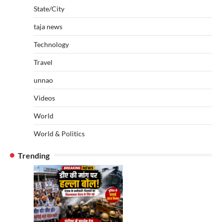
State/City
taja news
Technology
Travel
unnao
Videos
World
World & Politics
Trending