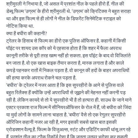
श्रीमुरली ने निभाया है, जो असल में प्रशांत नील के पहले हीरो हैं. नील की
डेब्यू फिल्म ‘उग्रम’ के हीरो श्रीमुरली थे. ‘उग्रम’ को क्रिटिक्स ने बहुत सराहा
था और इस फिल्म से ही लोगों ने नील के डिफरेंट सिनेमेटिक स्टाइल को
नोटिस किया था.
क्या है बघीरा की कहानी?
ट्रेलर के हिसाब से फिल्म का हीरो एक पुलिस ऑफिसर है. कहानी में किसी
पॉइंट पर शायद उस कॉप को ये एहसास होता है कि शहर में फैला अपराध
कानूनी तरीके से पूरी तरह खत्म नहीं हो सकता. इस पॉइंट के बाद वो विजिलांते
बन जाता है. वो एक खास बाइक तैयार करता है, मास्क लगाता है और काले
कपड़े पहनकर रातों में निकल पड़ता है. वो कानून की हदों के बाहर अपराधियों
की हत्या करके अपराध रोकने चल पड़ता है.
‘बघीरा’ के ट्रेलर में नजर आता है कि इस सुपरहीरो के आने से पुलिस वाले
बहुत रिलैक्स हैं क्योंकि उन्हें अपराधियों से जूझने की मेहनत नहीं करनी पड़
रही है. लेकिन कायदे से तो ये सुपरहीरो भी है तो हत्यारा ही. साउथ के जाने माने
एक्टर प्रकाश राज फिल्म में सीनियरऑफिसर के रोल में हैं, जो बघीरा को जिंदा
या मुर्दा लोगों के सामने लाना चाहता है. ‘बघीरा’ वैसे तो एक रेगुलर सुपरहीरो
ऑरिजिन कहानी नजर आ रही है, मगर इसकी सबसे खास बात इसकी
प्रोडक्शन वैल्यू है. फिल्म के विजुअल्स, स्टंट और एडिटिंग काफी धांसू लग रहे
हैं. प्रशांत नील का ट्रैक रिकॉर्ड ऐसा है कि जनता उनपर भरोसा कर सकती