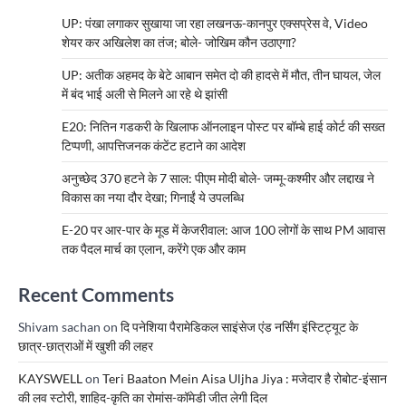
UP: पंखा लगाकर सुखाया जा रहा लखनऊ-कानपुर एक्सप्रेस वे, Video
शेयर कर अखिलेश का तंज; बोले- जोखिम कौन उठाएगा?
UP: अतीक अहमद के बेटे आबान समेत दो की हादसे में मौत, तीन घायल, जेल
में बंद भाई अली से मिलने आ रहे थे झांसी
E20: नितिन गडकरी के खिलाफ ऑनलाइन पोस्ट पर बॉम्बे हाई कोर्ट की सख्त
टिप्पणी, आपत्तिजनक कंटेंट हटाने का आदेश
अनुच्छेद 370 हटने के 7 साल: पीएम मोदी बोले- जम्मू-कश्मीर और लद्दाख ने
विकास का नया दौर देखा; गिनाईं ये उपलब्धि
E-20 पर आर-पार के मूड में केजरीवाल: आज 100 लोगों के साथ PM आवास
तक पैदल मार्च का एलान, करेंगे एक और काम
Recent Comments
Shivam sachan
on
दि पनेशिया पैरामेडिकल साइंसेज एंड नर्सिंग इंस्टिट्यूट के
छात्र-छात्राओं में खुशी की लहर
KAYSWELL
on
Teri Baaton Mein Aisa Uljha Jiya : मजेदार है रोबोट-इंसान
की लव स्टोरी, शाहिद-कृति का रोमांस-कॉमेडी जीत लेगी दिल