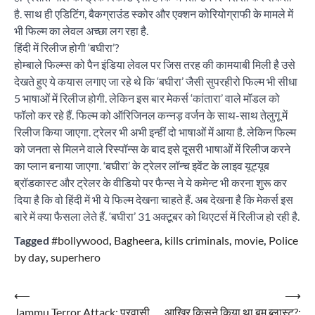
है. साथ ही एडिटिंग, बैकग्राउंड स्कोर और एक्शन कोरियोग्राफी के मामले में
भी फिल्म का लेवल अच्छा लग रहा है.
हिंदी में रिलीज होगी ‘बघीरा’?
होम्बाले फिल्म्स को पैन इंडिया लेवल पर जिस तरह की कामयाबी मिली है उसे
देखते हुए ये कयास लगाए जा रहे थे कि ‘बघीरा’ जैसी सुपरहीरो फिल्म भी सीधा
5 भाषाओं में रिलीज होगी. लेकिन इस बार मेकर्स ‘कांतारा’ वाले मॉडल को
फॉलो कर रहे हैं. फिल्म को ऑरिजिनल कन्नड़ वर्जन के साथ-साथ तेलुगू में
रिलीज किया जाएगा. ट्रेलर भी अभी इन्हीं दो भाषाओं में आया है. लेकिन फिल्म
को जनता से मिलने वाले रिस्पॉन्स के बाद इसे दूसरी भाषाओं में रिलीज करने
का प्लान बनाया जाएगा. ‘बघीरा’ के ट्रेलर लॉन्च इवेंट के लाइव यूट्यूब
ब्रॉडकास्ट और ट्रेलर के वीडियो पर फैन्स ने ये कमेन्ट भी करना शुरू कर
दिया है कि वो हिंदी में भी ये फिल्म देखना चाहते हैं. अब देखना है कि मेकर्स इस
बारे में क्या फैसला लेते हैं. ‘बघीरा’ 31 अक्टूबर को थिएटर्स में रिलीज हो रही है.
Tagged
#bollywood
,
Bagheera
,
kills criminals
,
movie
,
Police
by day
,
superhero
Post
⟵
⟶
Jammu Terror Attack: प्रवासी
आखिर किसने किया था बम ब्लास्ट?: