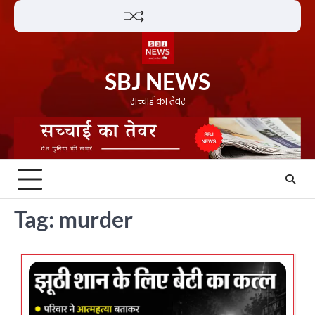
Skip
Lifestyle
About
Contact
to
content
SBJ NEWS
सच्चाई का तेवर
Tag:
murder