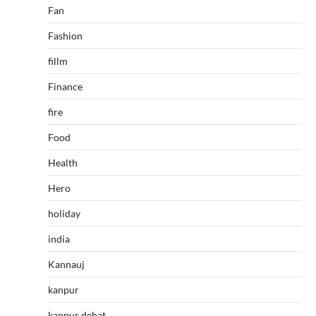
Fan
Fashion
fillm
Finance
fire
Food
Health
Hero
holiday
india
Kannauj
kanpur
kanpur dehat