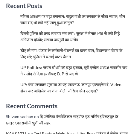
Recent Posts
महिला आरक्षण पर बढ़ा घमासान: राहुल गांधी का सरकार से सीधा सवाल; तीन
साल बाद भी क्यों नहीं लागू हुआ कानून?
दिल्ली पुलिस की तरह व्यवहार मत करो’: सुरक्षा में तैनात PSI से क्यों भिड़े
अभिजीत दीपके; लगाया जासूसी का आरोप
डीए की मांग: पंजाब के कर्मचारी-पेंशनर्स का हल्ला बोल, विधानसभा घेराव के
लिए बढ़े; पुलिस ने चलाई वाटर कैनन
UP Politics: जयंत चौधरी को बड़ा झटका, यूपी प्रदेश अध्यक्ष रामाशीष राय
ने रालोद से दिया इस्तीफा; BJP से आए थे
UP: पंखा लगाकर सुखाया जा रहा लखनऊ-कानपुर एक्सप्रेस वे, Video
शेयर कर अखिलेश का तंज; बोले- जोखिम कौन उठाएगा?
Recent Comments
Shivam sachan
on
दि पनेशिया पैरामेडिकल साइंसेज एंड नर्सिंग इंस्टिट्यूट के
छात्र-छात्राओं में खुशी की लहर
KAYSWELL
on
Teri Baaton Mein Aisa Uljha Jiya : मजेदार है रोबोट-इंसान